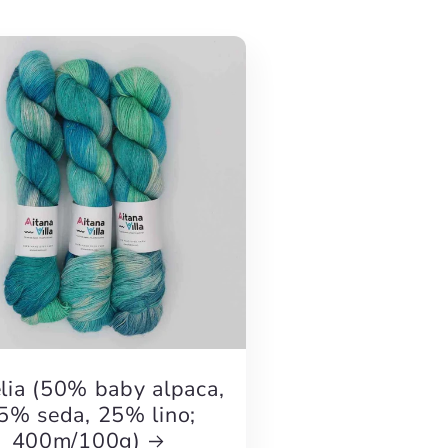
g
i
o
n
ia (50% baby alpaca,
5% seda, 25% lino;
400m/100g)