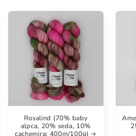
Rosalind (70% baby
Amel
alpca, 20% seda, 10%
2
cachemira; 400m/100g)