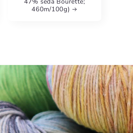
47% seda Bourette;
460m/100g)