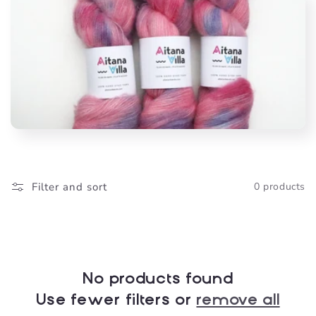
e
c
t
i
o
Filter and sort
0 products
n
:
No products found
Use fewer filters or
remove all