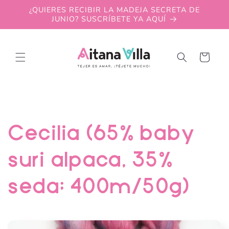
Skip to
¿QUIERES RECIBIR LA MADEJA SECRETA DE
content
JUNIO? SUSCRÍBETE YA AQUÍ
Cart
C
Cecilia (65% baby
o
suri alpaca, 35%
l
seda; 400m/50g)
l