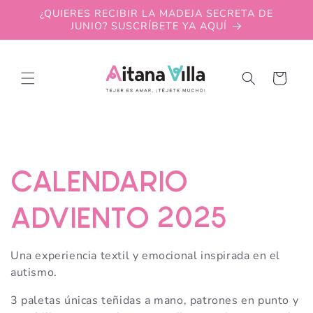
Skip to
¿QUIERES RECIBIR LA MADEJA SECRETA DE
content
JUNIO? SUSCRÍBETE YA AQUÍ
Cart
C
CALENDARIO
o
ADVIENTO 2025
l
Una experiencia textil y emocional inspirada en el
autismo.
l
3 paletas únicas teñidas a mano, patrones en punto y