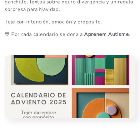
ganchillo, textos sobre neuro divergencia y un regalo
e
sorpresa para Navidad.
c
Teje con intención, emoción y propósito.
💙 Por cada calendario se dona a
Aprenem Autisme
.
t
i
o
n
: