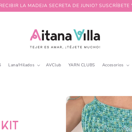
RECIBIR LA MADEJA SECRETA DE JUNIO? SUSCRÍBETE 
6
Lana/Hilados
AVClub
YARN CLUBS
Accesorios
KIT