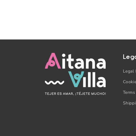
:
Leg
Legal 
Cookie
Terms
Shipp