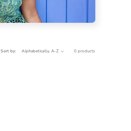
g
i
o
n
Sort by:
0 products