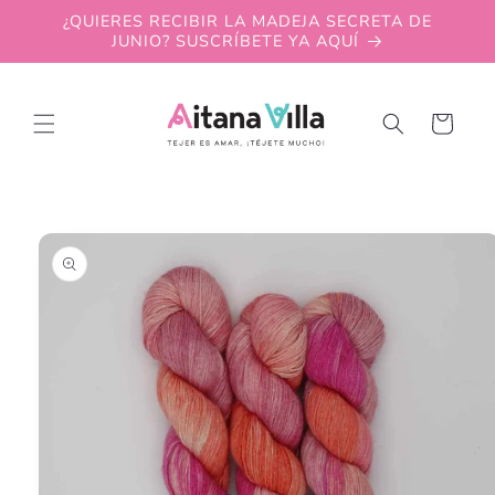
Skip to
¿QUIERES RECIBIR LA MADEJA SECRETA DE
content
JUNIO? SUSCRÍBETE YA AQUÍ
Cart
Skip to
product
information