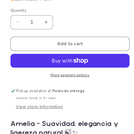
Quantity
Decrease
Increase
quantity
quantity
for
for
AMELIA
AMELIA
Add to cart
CHERRY
CHERRY
BLOSSOM
BLOSSOM
More payment options
Pickup available at
Punto de entrega
Usually ready in 5+ days
View store information
Amelia – Suavidad, elegancia y
ligereza natural 🍃✨