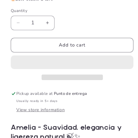
Quantity
Decrease
Increase
quantity
quantity
for
for
AMELIA
AMELIA
Add to cart
TWISTED
TWISTED
CITRUS
CITRUS
Pickup available at
Punto de entrega
Usually ready in 5+ days
View store information
Amelia – Suavidad, elegancia y
ligereza natural 🍃✨