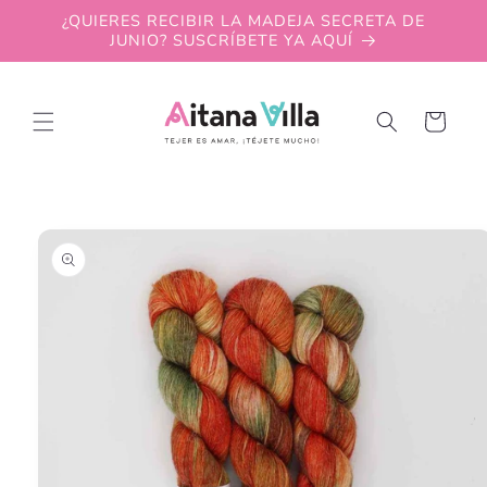
Skip to
¿QUIERES RECIBIR LA MADEJA SECRETA DE
content
JUNIO? SUSCRÍBETE YA AQUÍ
Cart
Skip to
product
information