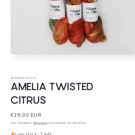
Open
media
1
in
modal
AITANA VILLA
AMELIA TWISTED
CITRUS
Regular
€29,00 EUR
price
Tax included.
Shipping
calculated at checkout.
Low stock: 3 left