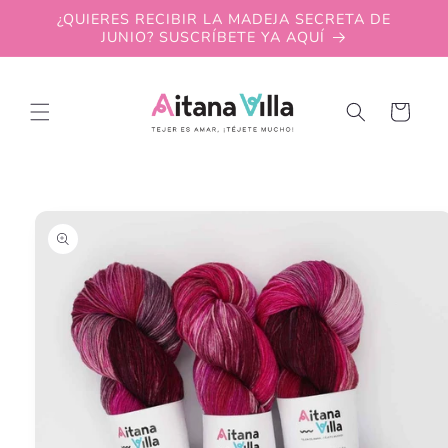
Skip to
¿QUIERES RECIBIR LA MADEJA SECRETA DE
content
JUNIO? SUSCRÍBETE YA AQUÍ
Cart
Skip to
product
information