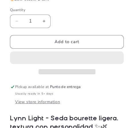
Quantity
Decrease
Increase
quantity
quantity
for
for
LYNN
LYNN
Add to cart
LIGHT
LIGHT
BERRY
BERRY
BLISS
BLISS
Pickup available at
Punto de entrega
Usually ready in 5+ days
View store information
Lynn Light – Seda bourette ligera,
textura con personalidad ✨🌿