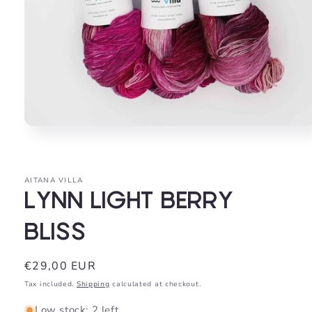
Open
media
1
in
modal
AITANA VILLA
LYNN LIGHT BERRY
BLISS
Regular
€29,00 EUR
price
Tax included.
Shipping
calculated at checkout.
Low stock: 2 left