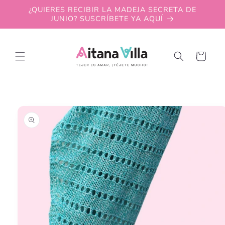
Skip to
¿QUIERES RECIBIR LA MADEJA SECRETA DE
content
JUNIO? SUSCRÍBETE YA AQUÍ
Cart
Skip to
product
information