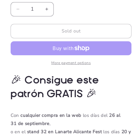
Decrease
Increase
quantity
quantity
for
for
CHAL
CHAL
Sold out
ALICANTE
ALICANTE
More payment options
🎉 Consigue este
patrón GRATIS 🎉
Con
cualquier compra en la web
los días del
26 al
31
de septiembre
,
o en el
stand 32 en Lanarte Alicante Fest
los días
20 y