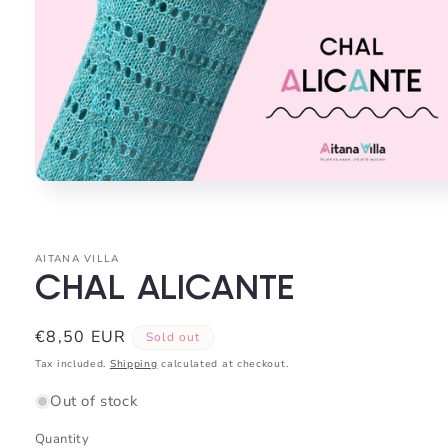
Open
media
1
in
modal
AITANA VILLA
CHAL ALICANTE
Regular
€8,50 EUR
Sold out
price
Tax included.
Shipping
calculated at checkout.
Out of stock
Quantity