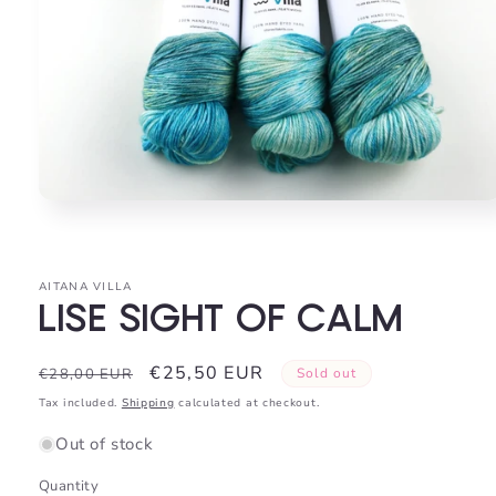
Open
media
1
in
modal
AITANA VILLA
LISE SIGHT OF CALM
Regular
Sale
€25,50 EUR
€28,00 EUR
Sold out
price
price
Tax included.
Shipping
calculated at checkout.
Out of stock
Quantity