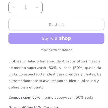
Decrease
Increase
quantity
quantity
for
for
LISE
LISE
Sold out
SIGHT
SIGHT
OF
OF
CALM
CALM
More payment options
LISE
es un hilado fingering de 4 cabos (4ply) mezcla
de merino superwash (50%) y seda (50%) que le da
un brillo espectacular ideal para prendas y chales. Es
extremadamente suave, responde bien al bloqueo y
define bien el punto.
Composición:
50
% merino superwash, 50% seda
Grosor:
400m/100g fingering