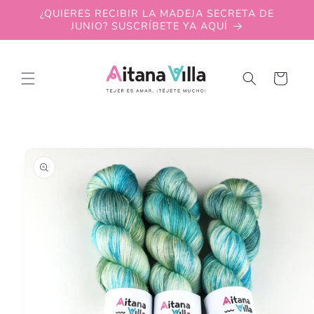
Skip to
¿QUIERES RECIBIR LA MADEJA SECRETA DE
content
JUNIO? SUSCRÍBETE YA AQUÍ
Cart
Skip to
product
information